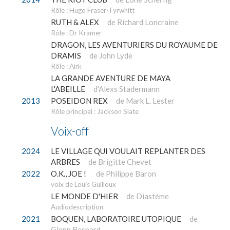
Rôle : Hugo Fraser-Tyrwhitt
RUTH & ALEX
de Richard Loncraine
Rôle : Dr Kramer
DRAGON, LES AVENTURIERS DU ROYAUME DE
DRAMIS
de John Lyde
Rôle : Airk
LA GRANDE AVENTURE DE MAYA
L'ABEILLE
d'Alexs Stadermann
2013
POSEIDON REX
de Mark L. Lester
Rôle principal : Jackson Slate
Voix-off
2024
LE VILLAGE QUI VOULAIT REPLANTER DES
ARBRES
de Brigitte Chevet
2022
O.K., JOE !
de Philippe Baron
voix de Louis Guilloux
LE MONDE D'HIER
de Diastème
Audiodescription
2021
BOQUEN, LABORATOIRE UTOPIQUE
de
Glenn Besnard