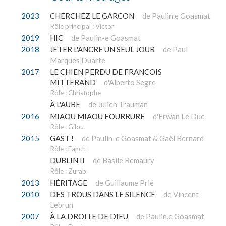
2023
CHERCHEZ LE GARCON
de Paulin.e Goasmat
Rôle principal : Victor
2019
HIC
de Paulin-e Goasmat
2018
JETER L'ANCRE UN SEUL JOUR
de Paul
Marques Duarte
2017
LE CHIEN PERDU DE FRANCOIS
MITTERAND
d'Alberto Segre
Rôle : Christophe
À L'AUBE
de Julien Trauman
2016
MIAOU MIAOU FOURRURE
d'Erwan Le Duc
Rôle : Gilou
2015
GAST !
de Paulin-e Goasmat & Gaël Bernard
Rôle : Fanch
DUBLIN II
de Basile Remaury
Rôle : Zurab
2013
HÉRITAGE
de Guillaume Prié
2010
DES TROUS DANS LE SILENCE
de Vincent
Lebrun
2007
À LA DROITE DE DIEU
de Paulin.e Goasmat