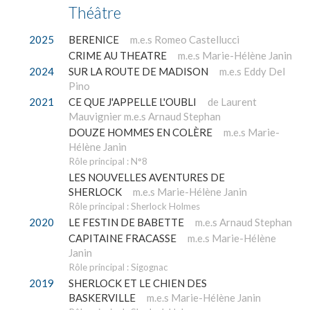
Théâtre
2025
BERENICE
m.e.s Romeo Castellucci
CRIME AU THEATRE
m.e.s Marie-Hélène Janin
2024
SUR LA ROUTE DE MADISON
m.e.s Eddy Del
Pino
2021
CE QUE J'APPELLE L'OUBLI
de Laurent
Mauvignier m.e.s Arnaud Stephan
DOUZE HOMMES EN COLÈRE
m.e.s Marie-
Hélène Janin
Rôle principal : N°8
LES NOUVELLES AVENTURES DE
SHERLOCK
m.e.s Marie-Hélène Janin
Rôle principal : Sherlock Holmes
2020
LE FESTIN DE BABETTE
m.e.s Arnaud Stephan
CAPITAINE FRACASSE
m.e.s Marie-Hélène
Janin
Rôle principal : Sigognac
2019
SHERLOCK ET LE CHIEN DES
BASKERVILLE
m.e.s Marie-Hélène Janin