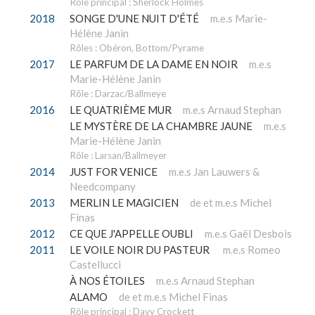
Rôle principal : Sherlock Holmes
2018
SONGE D'UNE NUIT D'ÉTÉ
m.e.s Marie-
Hélène Janin
Rôles : Obéron, Bottom/Pyrame
2017
LE PARFUM DE LA DAME EN NOIR
m.e.s
Marie-Hélène Janin
Rôle : Darzac/Ballmeye
2016
LE QUATRIÈME MUR
m.e.s Arnaud Stephan
LE MYSTÈRE DE LA CHAMBRE JAUNE
m.e.s
Marie-Hélène Janin
Rôle : Larsan/Ballmeyer
2014
JUST FOR VENICE
m.e.s Jan Lauwers &
Needcompany
2013
MERLIN LE MAGICIEN
de et m.e.s Michel
Finas
2012
CE QUE J'APPELLE OUBLI
m.e.s Gaël Desbois
2011
LE VOILE NOIR DU PASTEUR
m.e.s Romeo
Castellucci
À NOS ÉTOILES
m.e.s Arnaud Stephan
ALAMO
de et m.e.s Michel Finas
Rôle principal : Davy Crockett