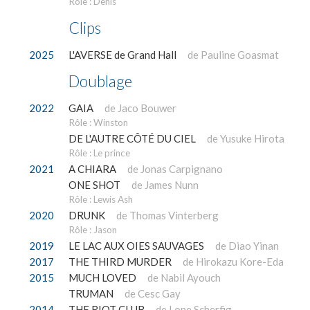
Rôle : Denis
Clips
2025
L'AVERSE de Grand Hall
de Pauline Goasmat
Doublage
2022
GAIA
de Jaco Bouwer
Rôle : Winston
DE L'AUTRE CÔTÉ DU CIEL
de Yusuke Hirota
Rôle : Le prince
2021
A CHIARA
de Jonas Carpignano
ONE SHOT
de James Nunn
Rôle : Lewis Ash
2020
DRUNK
de Thomas Vinterberg
Rôle : Jason
2019
LE LAC AUX OIES SAUVAGES
de Diao Yinan
2017
THE THIRD MURDER
de Hirokazu Kore-Eda
2015
MUCH LOVED
de Nabil Ayouch
TRUMAN
de Cesc Gay
2014
THE RIOT CLUB
de Lone Scherfig