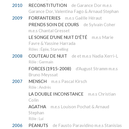
2010
RECONSTITUTION
de Garance Dor m.e.s
Garance Dor, Valentina Fago & Arnaud Stephan
2009
FORFANTERIES
m.e.s Gaëlle Héraut
PRENDS SOIN DE L'OURS
de Sylvain Coher
m.e.s Chantal Gresset
LE SONGE D'UNE NUIT D'ÉTÉ
m.e.s Marie
Favre & Yassine Harrada
Rôles : Égée, Starvelling
2008
COUTEAU DE NUIT
de et m.e.s Nadia Xerri-L
Rôle : Germain
FORCES (1915-2008)
d'August Stramm m.e.s
Bruno Meyssat
2007
MENSCH
m.e.s Pascal Kirsch
Rôle : Andrès
LA DOUBLE INCONSTANCE
m.e.s Christian
Colin
AGATHA
m.e.s Louison Pochat & Arnaud
Stephan
Rôle : Lui
2006
PEANUTS
de Fausto Paravidino m.e.s Stanislas