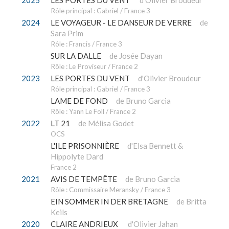
2025
LES PORTES DU VENT
d'Olivier Broudeur
Rôle principal : Gabriel / France 3
2024
LE VOYAGEUR - LE DANSEUR DE VERRE
de
Sara Prim
Rôle : Francis / France 3
SUR LA DALLE
de Josée Dayan
Rôle : Le Proviseur / France 2
2023
LES PORTES DU VENT
d'Olivier Broudeur
Rôle principal : Gabriel / France 3
LAME DE FOND
de Bruno Garcia
Rôle : Yann Le Foll / France 2
2022
LT 21
de Mélisa Godet
OCS
L'ILE PRISONNIÈRE
d'Elsa Bennett &
Hippolyte Dard
France 2
2021
AVIS DE TEMPÊTE
de Bruno Garcia
Rôle : Commissaire Meransky / France 3
EIN SOMMER IN DER BRETAGNE
de Britta
Keils
2020
CLAIRE ANDRIEUX
d'Olivier Jahan