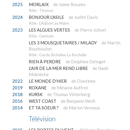
2025
MORLAIX
de Jaime Rosales
Rôle : Thomas
2024
BONJOUR L'ASILE
de Judith Davis
Rôle : L'Adjoint au Maire
2023
LES ALGUES VERTES
de Pierre Jolivet
Rôle : Germain
LES 3 MOUSQUETAIRES / MILADY
de Martin
Bourboulon
Rôle : Garde Richelieu La Rochelle
RIEN À PERDRE
de Delphine Deloget
L'AIR DE LA MER REND LIBRE
de Nadir
Moknèche
2022
LE MONDE D'HIER
de Diastème
2019
ROXANE
de Mélanie Auffret
2018
KURSK
de Thomas Vinterberg
2016
WEST COAST
de Benjamin Weill
2014
ET TA SOEUR ?
de Marion Vernoux
Télévision